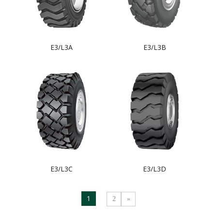
Е3/L3A
Е3/L3B
Е3/L3C
Е3/L3D
1
2
»