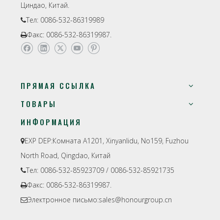
Циндао, Китай.
Тел: 0086-532-86319989

Факс: 0086-532-86319987.

ПРЯМАЯ ССЫЛКА
ТОВАРЫ
ИНФОРМАЦИЯ
EXP DEP:
Комната A1201, Xinyanlidu, No159, Fuzhou

North Road, Qingdao, Китай
Тел: 0086-532-85923709 / 0086-532-85921735

Факс: 0086-532-86319987.

Электронное письмо:
sales@honourgroup.cn
